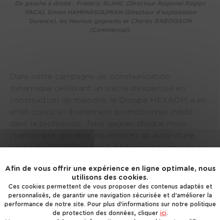
De gauche à droite : Frédéric BLANC (Directeur Régional Région
PACA), Simon HAMPARSOUMIAN (Directeur d’exploitation
Durance), les heureux gagnants et Charles RABOISSON
(Commercial).
Dans cette campagne de communication
dynamique célébrant un siècle d’expertise en
construction de maisons, le Groupe HEXAOM a en
effet conçu un événement promotionnel inédit
dans la profession : faire gagner, chaque mois
(septembre, octobre, novembre), un avoir d’une
valeur de 100.000 euros à déduire sur le prix de sa
maison. Rappelons que ce montant correspond
Afin de vous offrir une expérience en ligne optimale, nous
selon HEXAOM à la construction d’une maison
utilisons des cookies.
type de 90 m².
Ces cookies permettent de vous proposer des contenus adaptés et
personnalisés, de garantir une navigation sécurisée et d'améliorer la
performance de notre site. Pour plus d'informations sur notre politique
Début décembre a sonné l’heure du tirage au sort
de protection des données, cliquer
ici
.