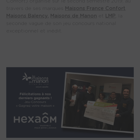
Confort) organise sur le second semestre 2019, au
travers de ses marques
Maisons France Confort
,
Maisons Balency,
Maisons de Manon
et
LMP
, la
seconde vague de son jeu concours national
exceptionnel et inédit.