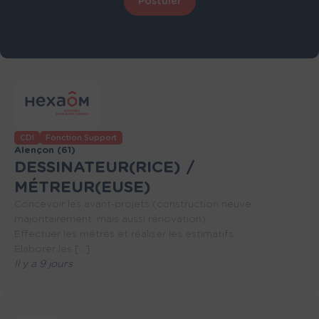
Postuler
CDI
Fonction Support
Alençon (61)
DESSINATEUR(RICE) /
MÉTREUR(EUSE)
Concevoir les avant‑projets (construction neuve
majoritairement, mais aussi rénovation)
Effectuer les métrés et réaliser les estimatifs
Élaborer les [...]
Il y a 9 jours