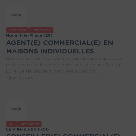
Freelance
Commerce
Nogent-le-Phaye (28)
AGENT(E) COMMERCIAL(E) EN
MAISONS INDIVIDUELLES
Nous recherchons des commerciaux indépendants pour
renforcer notre force de vente sur le secteur d’Eure et
Loire. Bénéficiez de la notoriété et des of[...]
Il y a 10 jours
CDI
Commerce
La Ville-du-Bois (91)