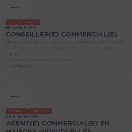
CDI
Commerce
Manosque (04)
CONSEILLER(E) COMMERCIAL(E)
Nous recherchons un ou une commerciale au statut salarié
pour renforcer notre force de vente au sein de notre
agence.
Après une formation à notre mét[...]
Il y a 10 jours
Freelance
Commerce
Coignières (78)
AGENT(E) COMMERCIAL(E) EN
MAISONS INDIVIDUELLES