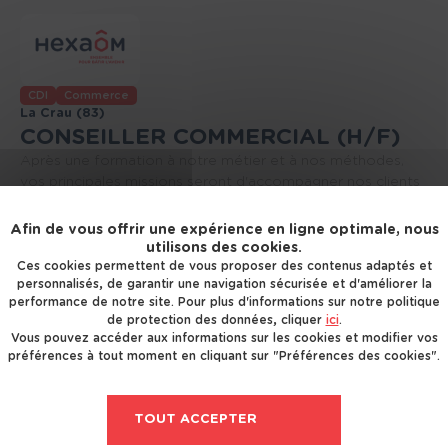
CDI
Commerce
La Crau (83)
CONSEILLER COMMERCIAL (H/F)
Après une formation à notre métier et à nos méthodes,
vos principales missions seront d'accompagner nos clients
sur toutes les étapes de leur projet d[...]
Il y a 37 jours
Afin de vous offrir une expérience en ligne optimale, nous
utilisons des cookies.
Ces cookies permettent de vous proposer des contenus adaptés et
personnalisés, de garantir une navigation sécurisée et d'améliorer la
performance de notre site. Pour plus d'informations sur notre politique
de protection des données, cliquer
ici
.
Vous pouvez accéder aux informations sur les cookies et modifier vos
préférences à tout moment en cliquant sur "Préférences des cookies".
Freelance
Commerce
La Crau (83)
CONSEILLER COMMERCIAL (H/F)
TOUT ACCEPTER
En tant que représentant de notre marque, vous serez