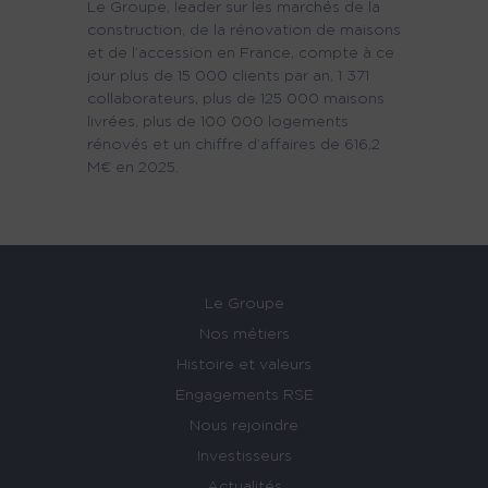
Le Groupe, leader sur les marchés de la
construction, de la rénovation de maisons
et de l’accession en France, compte à ce
jour plus de 15 000 clients par an, 1 371
collaborateurs, plus de 125 000 maisons
livrées, plus de 100 000 logements
rénovés et un chiffre d’affaires de 616,2
M€ en 2025.
Le Groupe
Nos métiers
Histoire et valeurs
Engagements RSE
Nous rejoindre
Investisseurs
Actualités