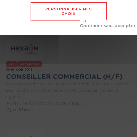
chargé de commercialiser en indépendant (non salarié)
PERSONNALISER MES
c'est-à-dire sans lien de subordination, so[...]
CHOIX
Il y a 37 jours
CDI
Commerce
Alençon (61)
CONSEILLER COMMERCIAL (H/F)
Nous recherchons un ou une commerciale au statut salarié
pour renforcer notre force de vente au sein de notre
agence.
Après une formation à notre méti[...]
Il y a 40 jours