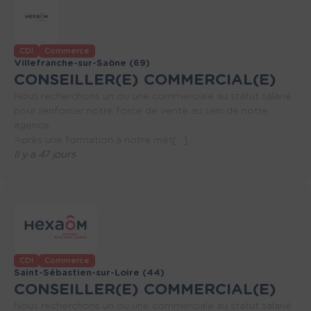
CDI
Commerce
Villefranche-sur-Saône (69)
CONSEILLER(E) COMMERCIAL(E)
Nous recherchons un ou une commerciale au statut salarié
pour renforcer notre force de vente au sein de notre
agence.
Après une formation à notre mét[...]
Il y a 47 jours
CDI
Commerce
Saint-Sébastien-sur-Loire (44)
CONSEILLER(E) COMMERCIAL(E)
Nous recherchons un ou une commerciale au statut salarié