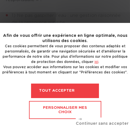
1) Ne pas gaspiller l'eau : une gestion raisonnée 
de la ressource sur site.
2) Ne pas enfouir ni brûler sur le chantier : 
Afin de vous offrir une expérience en ligne optimale, nous
interdiction stricte du traitement sauvage des 
utilisons des cookies.
déchets sur le chantier.
Ces cookies permettent de vous proposer des contenus adaptés et
3) Ne pas s’approcher des lignes électriques : 
personnalisés, de garantir une navigation sécurisée et d'améliorer la
performance de notre site. Pour plus d'informations sur notre politique
vigilance accrue et maintien des distances de 
de protection des données, cliquer
ici
.
sécurité.
Vous pouvez accéder aux informations sur les cookies et modifier vos
4) Respecter les consignes de tri des déchets 
préférences à tout moment en cliquant sur "Préférences des cookies".
sur le chantier : réalisation d’un tri sélectif et 
recyclage des matériaux. 
TOUT ACCEPTER
5) Respecter le voisinage : limitation active des 
nuisances sonores et de la gêne pour les 
riverains.
PERSONNALISER MES
CHOIX
6) Respecter le port des équipements de 
protection individuelle (EPI) : port obligatoire 
des chaussures de sécurité, gants et casque de 