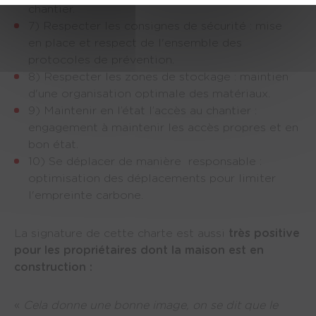
chantier.
7) Respecter les consignes de sécurité : mise 
en place et respect de l'ensemble des 
protocoles de prévention.
8) Respecter les zones de stockage : maintien 
d'une organisation optimale des matériaux.
9) Maintenir en l’état l’accès au chantier : 
engagement à maintenir les accès propres et en 
bon état.
10) Se déplacer de manière  responsable : 
optimisation des déplacements pour limiter 
l'empreinte carbone.
La signature de cette charte est aussi
très positive
pour les propriétaires dont la maison est en
construction :
«
Cela donne une bonne image, on se dit que le