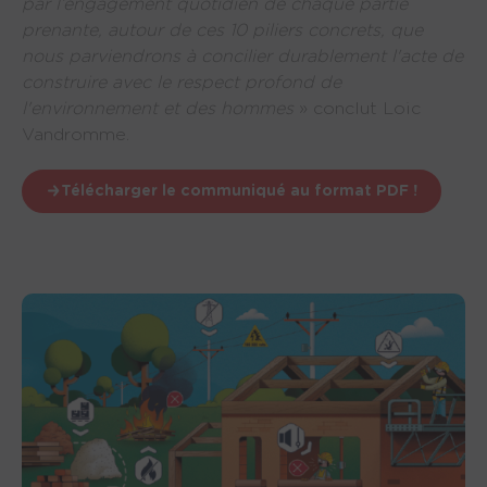
par l’engagement quotidien de chaque partie
prenante, autour de ces 10 piliers concrets, que
nous parviendrons à concilier durablement l'acte de
construire avec le respect profond de
l'environnement et des hommes
» conclut Loic
Vandromme.
Télécharger le communiqué au format PDF !