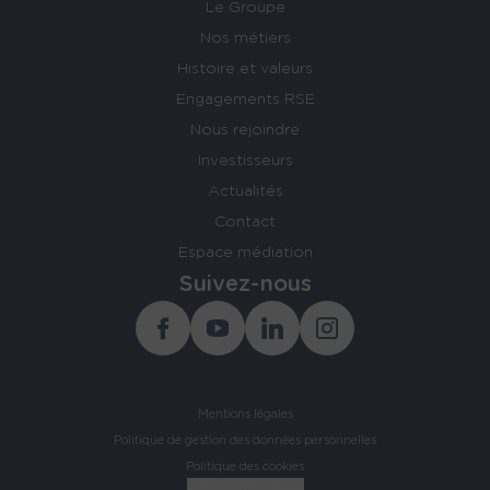
Le Groupe
Nos métiers
Histoire et valeurs
Engagements RSE
Nous rejoindre
Investisseurs
Actualités
Contact
Espace médiation
Suivez-nous
Facebook
Youtube
Linkedin
Instagram
Mentions légales
Politique de gestion des données personnelles
Politique des cookies
Gestions des cookies