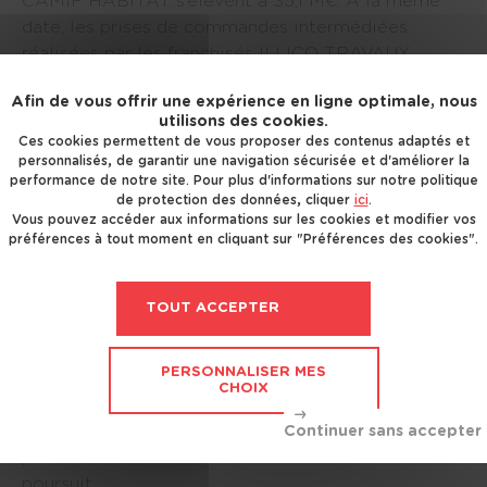
CAMIF HABITAT s’élèvent à 35,1 M€. A la même
date, les prises de commandes intermédiées
réalisées par les franchisés ILLICO TRAVAUX
progressent de +32,8% à 58,6 M€.
Afin de vous offrir une expérience en ligne optimale, nous
utilisons des cookies.
Le plan de développement du réseau national de
Ces cookies permettent de vous proposer des contenus adaptés et
personnalisés, de garantir une navigation sécurisée et d'améliorer la
franchisés se poursuit avec l’arrivée de nouveaux
performance de notre site. Pour plus d'informations sur notre politique
franchisés CAMIF HABITAT (objectif 2023 : 40
de protection des données, cliquer
ici
.
franchisés) et ILLICO TRAVAUX (objectif 2023 :
Vous pouvez accéder aux informations sur les cookies et modifier vos
préférences à tout moment en cliquant sur "Préférences des cookies".
200 franchisés).
L’activité commerciale de la rénovation B2B,
TOUT ACCEPTER
toujours sous contrôle, connait un fort rebond au
3ème trimestre (+94,1% par rapport au T3 2021). A
PERSONNALISER MES
fin septembre, le carnet de commandes atteint
CHOIX
76,4 M€ contre 77,0 M€ à la même date de 2021.
Le plan de structuration mis en place par le Groupe
pour rétablir la rentabilité de cette filiale se
poursuit.