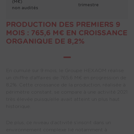
(M€)
trimestre
non audités
PRODUCTION DES PREMIERS 9
2022
2021
Var.
MOIS : 765,6 M€ EN CROISSANCE
ORGANIQUE DE 8,2%
Chiffre
216,6
207,8
+4,2%
d’affaires
dont CMI
162,9
142,5
+14,3%
En cumulé sur 9 mois, le Groupe HEXAOM réalise
un chiffre d’affaires de 765,6 M€ en progression de
dont
31,0
41,5
-25,3%
8,2%. Cette croissance de la production, réalisée à
Rénovation
périmètre constant, se compare à une activité 2021
très élevée puisqu’elle avait atteint un plus haut
dont
10,4
11,8
-11,5%
historique.
Aménagement
dont
De plus, ce niveau d’activité s’inscrit dans un
12,3
12,0
+2,2%
Promotion
environnement complexe lié notamment à