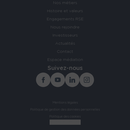
Nos métiers
Histoire et valeurs
Engagements RSE
Nous rejoindre
Investisseurs
Actualités
Contact
Espace médiation
Suivez-nous
Facebook
Youtube
Linkedin
Instagram
Mentions légales
Politique de gestion des données personnelles
Politique des cookies
Gestions des cookies