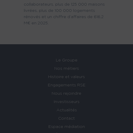
collaborateurs, plus de 125 000 maisons
livrées, plus de 100 000 logements
rénovés et un chiffre d’affaires de 616,2
M€ en 2025.
Le Groupe
Nos métiers
Histoire et valeurs
Engagements RSE
Nous rejoindre
Investisseurs
Actualités
Contact
Espace médiation