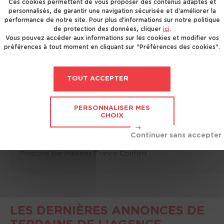
Ces cookies permettent de vous proposer des contenus adaptés et
personnalisés, de garantir une navigation sécurisée et d'améliorer la
performance de notre site. Pour plus d'informations sur notre politique
de protection des données, cliquer
ici
.
Vous pouvez accéder aux informations sur les cookies et modifier vos
préférences à tout moment en cliquant sur "Préférences des cookies".
MAISON
TOUT ACCEPTER
100 m²
5 pièces
4 chambres
Garage
PERSONNALISER MES
CHOIX
Saint-Genis-Pouilly
(01630)
650 000 €
Proposé par
Maisons France Confort
LES DERNIÈRES ANNONCES DE