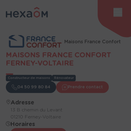
Panneau de gestion des cookies
Voir
Maisons France Confort
MAISONS FRANCE CONFORT
FERNEY-VOLTAIRE
Constructeur de maisons
Rénovateur
04 50 99 80 84
Prendre contact
Adresse
13 B chemin du Levant
01210 Ferney-Voltaire
Horaires