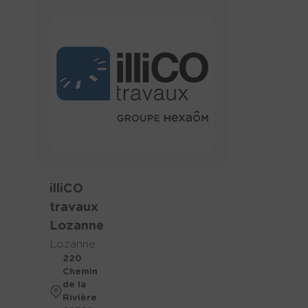
illiCO
travaux
Lozanne
Lozanne
220
Chemin
de la
Rivière