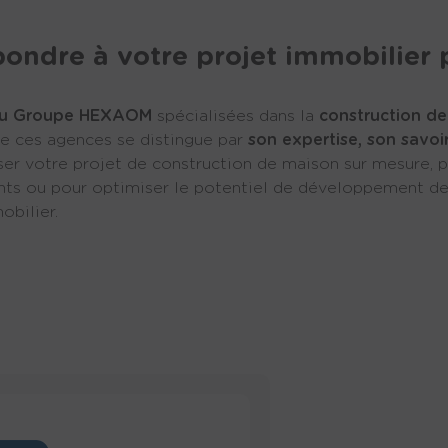
Bermax
Construct
Construction
Idéale De
ondre à votre projet immobilier 
Couleur Villas
HEXAOM Se
Hibana
LMP Const
du Groupe HEXAOM
spécialisées dans la
construction de
Les Bastides
Les Loges 
de ces agences se distingue par
son expertise, son savoi
Les Maisons Extraco
Lotisseur d
ser votre projet de construction de maison sur mesure, p
ants ou pour optimiser le potentiel de développement de 
MAISONS PARTOUT
Maine Con
bilier.
Maisons Acco
Maisons B
Jambert
Maisons Berval
Maisons B
Maisons Bruno Petit
Maisons Br
GHPA
MJB
Maisons Charente
Maisons Ev
Atlantique
Maisons Horizon
Maisons L