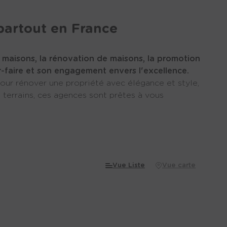
ions
meure
partout en France
Espace investisseur
rvices
ructeur
 maisons, la rénovation de maisons, la promotion
Terrains
Nous contacter
r-faire et son engagement envers l'excellence.
e l'ouest
our rénover une propriété avec élégance et style,
terrains, ces agences sont prêtes à vous
struction
Contact
ernard
rand
uno Petit
Vue Liste
Vue carte
olution
es