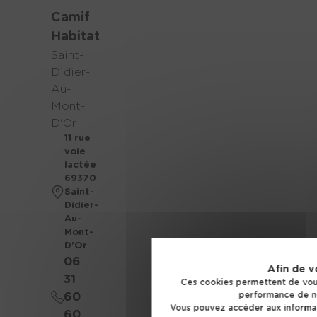
Camif
Habitat
Saint-
Didier-
Au-
Mont-
D'Or
11 rue
voie
lactée
69370
Saint-
Didier-
Au-
Mont-
D'Or
06
Afin de v
31
Ces cookies permettent de vous
60
performance de no
Vous pouvez accéder aux informat
60