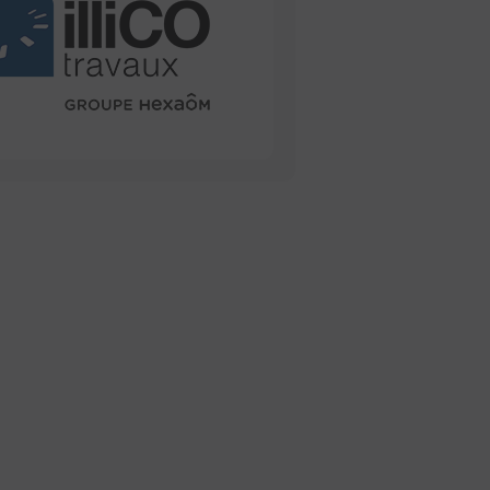
Naturelles
Maisons Millot
Maisons N
Maisons Stéphanie
Maisons Tr
Maisons de l'Avenir
Maisons d
Atlantique
Natibox
Natilia
OC Résidences
Open
PCA Maisons
Plan Urba 
Projimo
Promoteur
l'ouest
Rénovert
Segime
So'9 Habitat
Toits de F
Villas Melrose
Vivaprom
Ytem
ya'K const