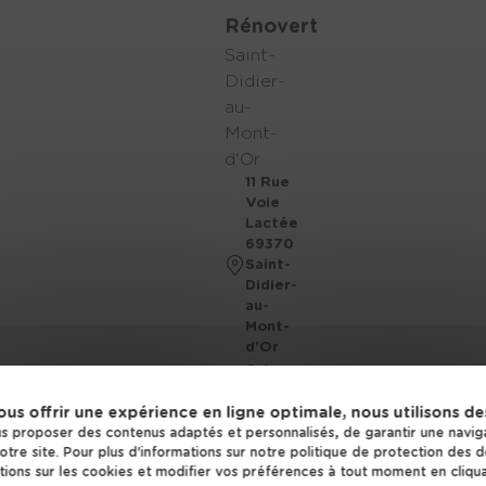
Rénovert
Saint-
Didier-
au-
Mont-
d'Or
11 Rue
Voie
Lactée
69370
Saint-
Didier-
au-
Mont-
d'Or
04
72
ous offrir une expérience en ligne optimale, nous utilisons de
53
 proposer des contenus adaptés et personnalisés, de garantir une navigat
17
tre site. Pour plus d'informations sur notre politique de protection des 
ions sur les cookies et modifier vos préférences à tout moment en cliqua
81