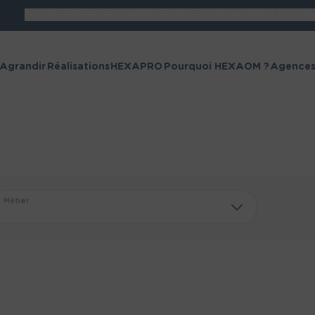
Groupe HEXAOM
Nos métiers
Espace Investisseur
Nous rejoindr
Retour
 Agrandir
Réalisations
HEXAPRO
Pourquoi HEXAOM ?
Agence
Les sites du Groupe
Maisons France
Maisons 
Confort
Maisons Balency
Camif Hab
Métier
illiCO travaux
AMEX
Alliance
Alpha Con
Constructions
Aquitaine
Azur &
Batisoft R
Constructions