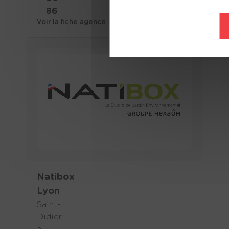
86
Voir la fiche agence
Natibox
Lyon
Saint-
Didier-