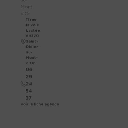
au-
Mont-
d'Or
11 rue
la voie
Lactée
69370
Saint-
Didier-
au-
Mont-
d'Or
06
29
24
54
37
Voir la fiche agence