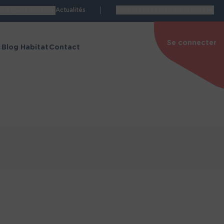
Actualités
Tous les sites web du Groupe
e
Espace Presse
Se connecter
s
Blog Habitat
Contact
Espace personnel
de Manon
Accéder à mon espace
personnel
itat
Nos espaces dédiés
structions
Blog Habitat
énovation
Espace Carrières