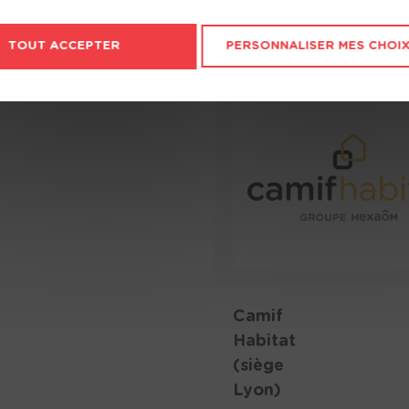
Voir la fiche agence
TOUT ACCEPTER
PERSONNALISER MES CHOI
Camif
Habitat
(siège
Lyon)