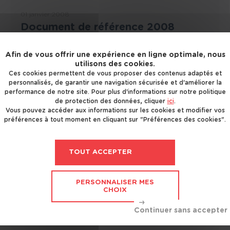
01 janvier 2008
Document de référence 2008
Télécharger le PDF
Afin de vous offrir une expérience en ligne optimale, nous
utilisons des cookies.
1762.02 ko
Ces cookies permettent de vous proposer des contenus adaptés et
personnalisés, de garantir une navigation sécurisée et d'améliorer la
performance de notre site. Pour plus d'informations sur notre politique
de protection des données, cliquer
ici
.
Vous pouvez accéder aux informations sur les cookies et modifier vos
RAPPORTS ANNUELS ET
préférences à tout moment en cliquant sur "Préférences des cookies".
SEMESTRIELS
TOUT ACCEPTER
01 janvier 2008
Rapport d'activité 2008
PERSONNALISER MES
CHOIX
Télécharger le PDF
2757.52 ko