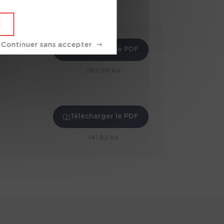
éo
X
adilignes
e la Côte
Télécharger le PDF
262.00 ko
Services
Télécharger le PDF
 de
141.82 ko
rance
ruire