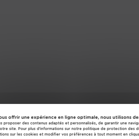
Bermax
Construct
Construction
Idéale De
Couleur Villas
HEXAOM Se
Hibana
LMP Const
Les Bastides
Les Loges 
Les Maisons Extraco
Lotisseur d
MAISONS PARTOUT
Maine Con
Maisons Acco
Maisons B
Jambert
Maisons Berval
Maisons B
Maisons Bruno Petit
Maisons Br
GHPA
MJB
Maisons Charente
Maisons Ev
ous offrir une expérience en ligne optimale, nous utilisons de
Atlantique
 proposer des contenus adaptés et personnalisés, de garantir une navigat
tre site. Pour plus d'informations sur notre politique de protection des 
Maisons Horizon
Maisons L
ions sur les cookies et modifier vos préférences à tout moment en cliqua