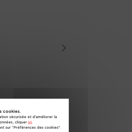
ions
meure
Espace investisseur
rvices
ructeur
Terrains
Nous contacter
e l'ouest
Suivant
struction
Contact
ernard
rand
uno Petit
olution
s cookies.
ion sécurisée et d'améliorer la
données, cliquer
ici
.
es
nt sur "Préférences des cookies".