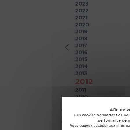
2023
2022
2021
2020
2019
2018
2017
Précédent
2016
2015
2014
2013
2012
2011
2010
2009
Afin de v
2008
Ces cookies permettent de vous
performance de no
Vous pouvez accéder aux informat