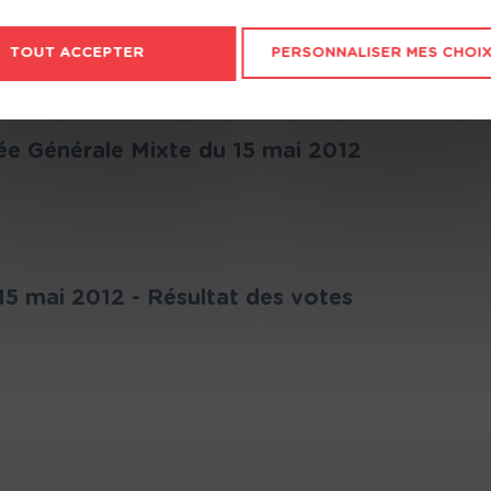
Naturelles
Maisons Millot
Maisons N
TOUT ACCEPTER
PERSONNALISER MES CHOI
Maisons Stéphanie
Maisons Tr
Maisons de l'Avenir
Maisons d
Atlantique
e Générale Mixte du 15 mai 2012
Natibox
Natilia
OC Résidences
Open
PCA Maisons
Plan Urba 
Projimo
Promoteur
5 mai 2012 - Résultat des votes
l'ouest
Rénovert
Segime
So'9 Habitat
Toits de F
Villas Melrose
Vivaprom
Ytem
ya'K const