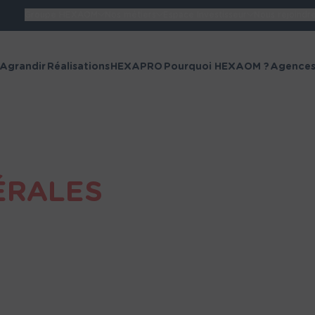
Groupe HEXAOM
Nos métiers
Espace Investisseur
Nous rejoindr
Retour
 Agrandir
Réalisations
HEXAPRO
Pourquoi HEXAOM ?
Agence
Les sites du Groupe
Maisons France
Maisons 
Confort
Maisons Balency
Camif Hab
ÉRALES
illiCO travaux
AMEX
Alliance
Alpha Con
Constructions
Aquitaine
Azur &
Batisoft R
Constructions