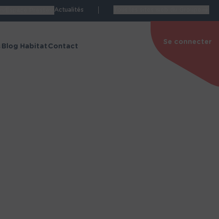
Actualités
Tous les sites web du Groupe
e
Espace Presse
Se connecter
s
Blog Habitat
Contact
Espace personnel
de Manon
Accéder à mon espace
personnel
itat
Nos espaces dédiés
structions
Blog Habitat
énovation
Espace Carrières