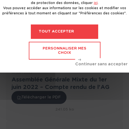
de protection des données, cliquer
ici
.
Vous pouvez accéder aux informations sur les cookies et modifier vos
01 juin 2022
préférences à tout moment en cliquant sur "Préférences des cookies".
Assemblée Générale Mixte du 1er
juin 2022 – Résultat des votes
TOUT ACCEPTER
Télécharger le PDF
PERSONNALISER MES
349.79 ko
CHOIX
01 juin 2022
Assemblée Générale Mixte du 1er
juin 2022 – Compte rendu de l'AG
Télécharger le PDF
241.05 ko