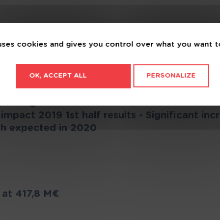
Naturelles
Maisons Millot
Maisons N
Maisons Stéphanie
Maisons Tr
 uses cookies and gives you control over what you want t
Maisons de l'Avenir
Maisons d
Atlantique
Natibox
Natilia
OK, ACCEPT ALL
PERSONALIZE
OC Résidences
Open
e growing momentum of the renovation busin
PCA Maisons
Plan Urba 
mpact 2019 1st half results - Significant incr
Projimo
Promoteur
th expected in 2020
l'ouest
Rénovert
Segime
So'9 Habitat
Toits de F
Villas Melrose
Vivaprom
r at 417,8 M€
Ytem
ya'K const