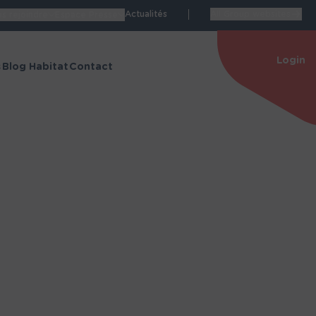
Actualités
All Group websites
s rejoindre
Espace Presse
Login
s
Blog Habitat
Contact
Espace personnel
de Manon
Accéder à mon espace
personnel
itat
Nos espaces dédiés
structions
Blog Habitat
énovation
Espace Carrières