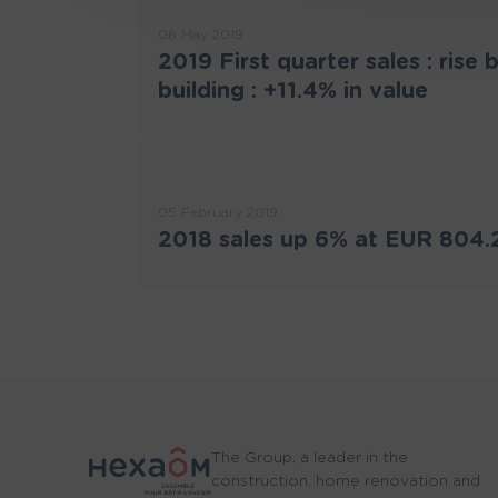
06 May 2019
2019 First quarter sales : rise
building : +11.4% in value
05 February 2019
2018 sales up 6% at EUR 804
The Group, a leader in the
construction, home renovation and