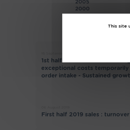
2005
2000
This site
18 September 2019
1st half of 2019 Results : Th
exceptional costs temporarily i
order intake - Sustained grow
06 August 2019
First half 2019 sales : turnove