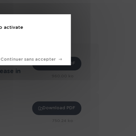
éo
adilignes
o activate
e la Côte
ess and
Download PDF
Services
ease in
 de
960.00 ko
rance
Download PDF
ruire
750.24 ko