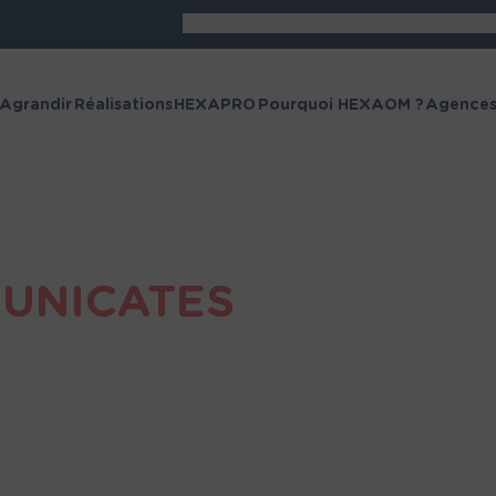
Groupe HEXAOM
Nos métiers
Investors
Nou
Retour
 Agrandir
Réalisations
HEXAPRO
Pourquoi HEXAOM ?
Agence
All Group Websites
Maisons France
Maisons 
Confort
Maisons Balency
Camif Hab
MUNICATES
illiCO travaux
AMEX
Alliance
Alpha Con
Constructions
Aquitaine
Azur &
Batisoft R
Constructions