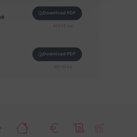
Download PDF
me
612.70 ko
Download PDF
251.33 ko