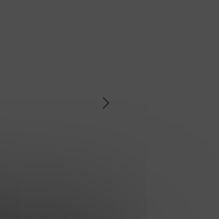
ions
meure
Espace Investisseur
rvices
ructeur
Terrains
Nous contacter
e l'ouest
struction
Contact
Next
ernard
rand
uno Petit
olution
es